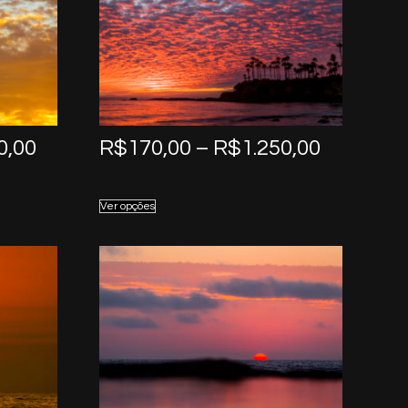
Price
Price
0,00
R$
170,00
–
R$
1.250,00
range:
range:
R$170,00
R$170,0
Ver opções
through
through
R$1.250,00
R$1.250,