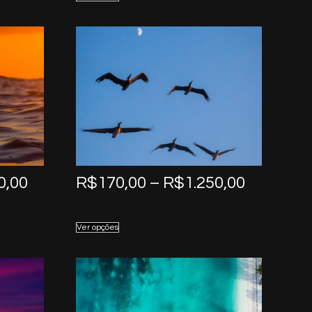
through
through
R$1.250,00
R$1.250,
Price
Price
0,00
R$
170,00
–
R$
1.250,00
range:
range:
R$170,00
R$170,0
Ver opções
through
through
R$1.250,00
R$1.250,