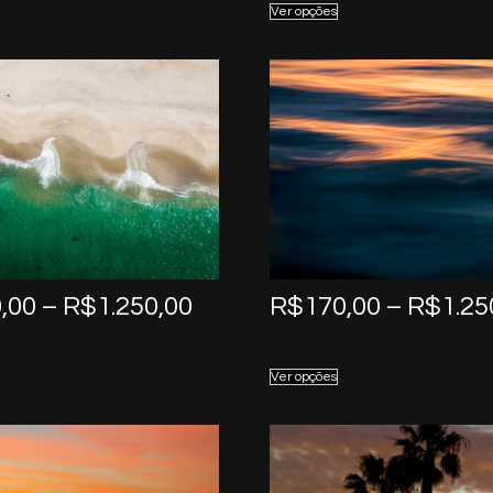
Ver opções
through
R$1.250,00
Price
,00
–
R$
1.250,00
R$
170,00
–
R$
1.25
range:
R$170,00
Ver opções
through
R$1.250,00