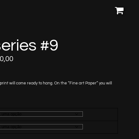
eries #9
Price
0,00
range:
R$170,00
through
 print will come ready to hang. On the “Fine art Paper” you will
R$1.250,00