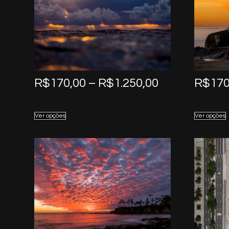
Price
R$
170,00
–
R$
1.250,00
R$
170
range:
R$170,00
Ver opções
Ver opções
through
R$1.250,00