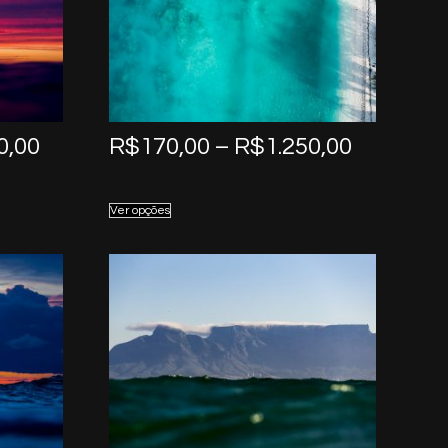
Price
Price
0,00
R$
170,00
–
R$
1.250,00
range:
range:
R$170,00
R$170,0
Ver opções
through
through
R$1.250,00
R$1.250,