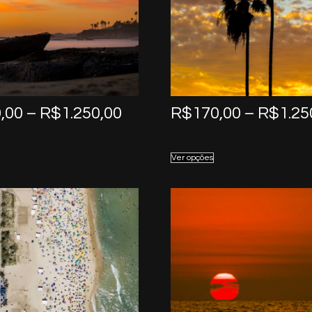
Price
,00
–
R$
1.250,00
R$
170,00
–
R$
1.25
range:
R$170,00
Ver opções
through
R$1.250,00