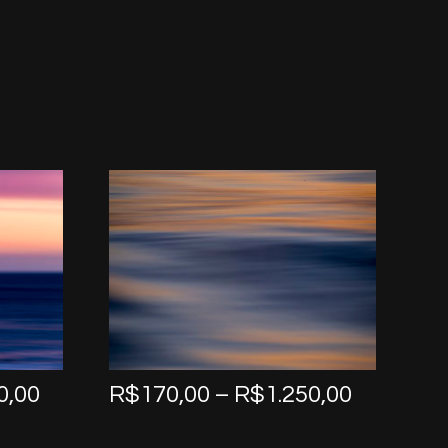
Price
Price
0,00
R$
170,00
–
R$
1.250,00
range:
range:
R$170,00
R$170,0