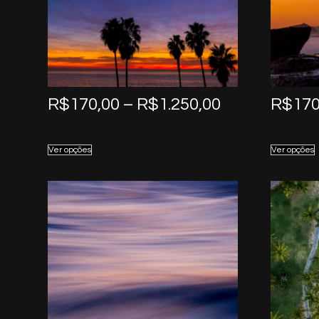
Price
R$
170,00
–
R$
1.250,00
R$
170
range:
R$170,00
Ver opções
Ver opções
through
R$1.250,00