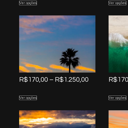
Ver opções
Ver opções
through
R$1.250,00
Price
R$
170,00
–
R$
1.250,00
R$
170
range:
R$170,00
Ver opções
Ver opções
through
R$1.250,00