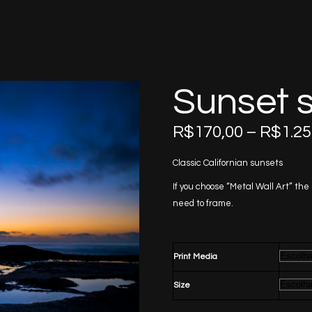
Sunset s
R$
170,00
–
R$
1.25
Classic Californian sunsets
If you choose “Metal Wall Art” the
need to frame.
Print Media
Size