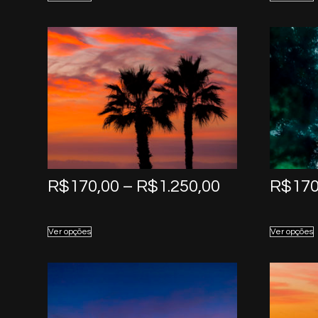
through
R$1.250,00
Price
R$
170,00
–
R$
1.250,00
R$
170
range:
R$170,00
Ver opções
Ver opções
through
R$1.250,00