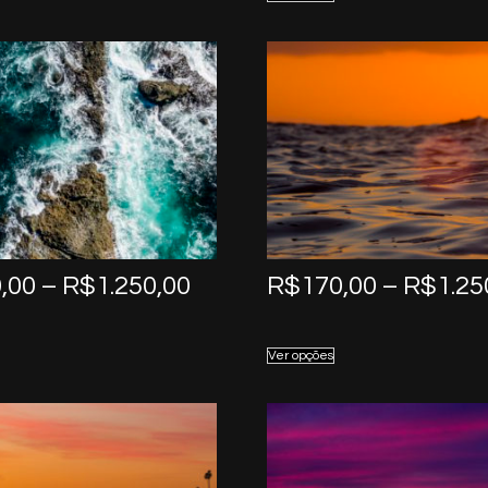
through
R$1.250,00
Price
,00
–
R$
1.250,00
R$
170,00
–
R$
1.25
range:
R$170,00
Ver opções
through
R$1.250,00