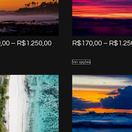
Price
,00
–
R$
1.250,00
R$
170,00
–
R$
1.25
range:
R$170,00
Ver opções
through
R$1.250,00