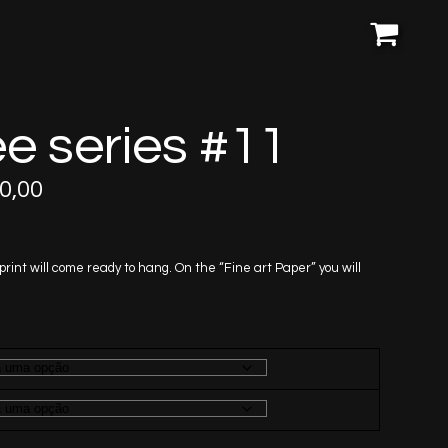
e series #11
Price
0,00
range:
R$170,00
through
 print will come ready to hang. On the “Fine art Paper” you will
R$1.250,00