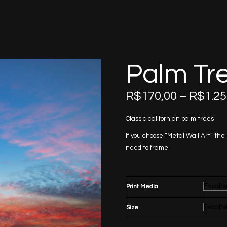
Palm Tre
R$
170,00
–
R$
1.25
Classic californian palm trees
If you choose “Metal Wall Art” the
need to frame.
Print Media
Size