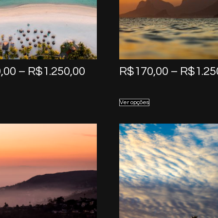
Price
,00
–
R$
1.250,00
R$
170,00
–
R$
1.25
range:
R$170,00
Ver opções
through
R$1.250,00