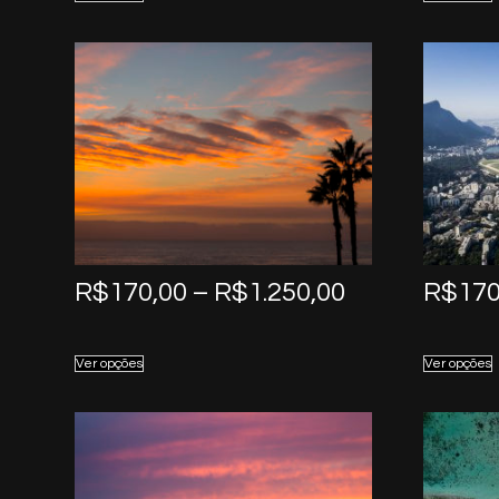
through
R$1.250,00
Price
R$
170,00
–
R$
1.250,00
R$
170
range:
R$170,00
Ver opções
Ver opções
through
R$1.250,00