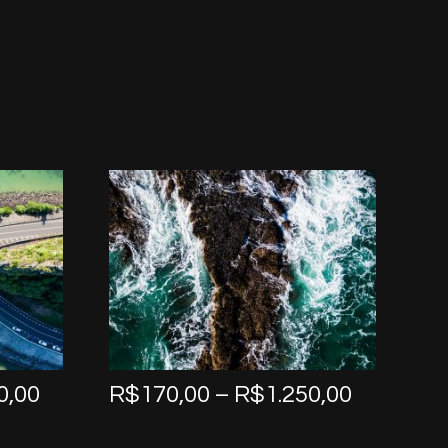
Price
Price
0,00
R$
170,00
–
R$
1.250,00
range:
range:
R$170,00
R$170,0