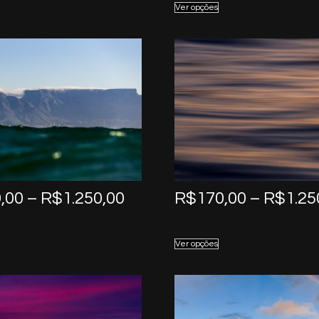
Ver opções
through
R$1.250,00
Price
,00
–
R$
1.250,00
R$
170,00
–
R$
1.25
range:
R$170,00
Ver opções
through
R$1.250,00