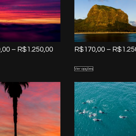
Price
,00
–
R$
1.250,00
R$
170,00
–
R$
1.25
range:
R$170,00
Ver opções
through
R$1.250,00