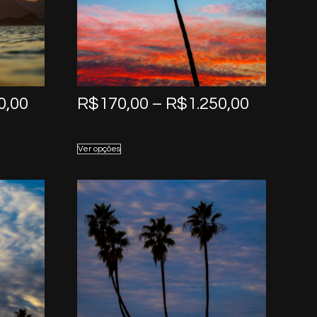
Price
Price
0,00
R$
170,00
–
R$
1.250,00
range:
range:
R$170,00
R$170,0
Ver opções
through
through
R$1.250,00
R$1.250,