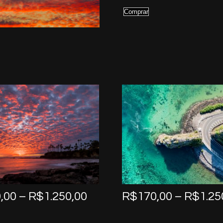
Comprar
Price
,00
–
R$
1.250,00
R$
170,00
–
R$
1.25
range:
R$170,00