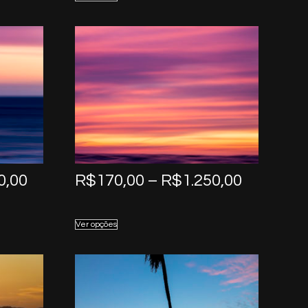
through
through
R$1.250,00
R$1.250,
Price
Price
0,00
R$
170,00
–
R$
1.250,00
range:
range:
R$170,00
R$170,0
Ver opções
through
through
R$1.250,00
R$1.250,