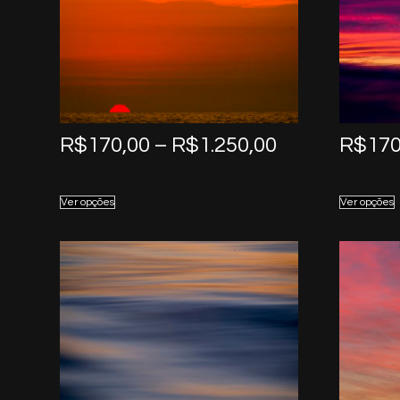
Price
R$
170,00
–
R$
1.250,00
R$
170
range:
R$170,00
Ver opções
Ver opções
through
R$1.250,00