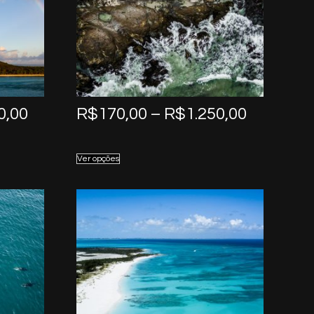
Price
Price
0,00
R$
170,00
–
R$
1.250,00
range:
range:
R$170,00
R$170,0
Ver opções
through
through
R$1.250,00
R$1.250,