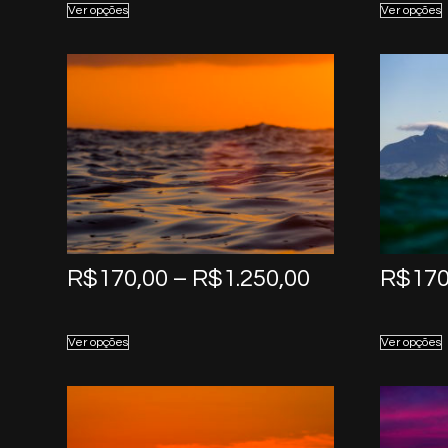
Ver opções
Ver opções
through
R$1.250,00
Price
R$
170,00
–
R$
1.250,00
R$
170
range:
R$170,00
Ver opções
Ver opções
through
R$1.250,00