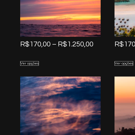
Price
R$
170,00
–
R$
1.250,00
R$
170
range:
R$170,00
Ver opções
Ver opções
through
R$1.250,00