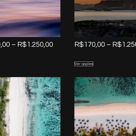
Price
,00
–
R$
1.250,00
R$
170,00
–
R$
1.25
range:
R$170,00
Ver opções
through
R$1.250,00