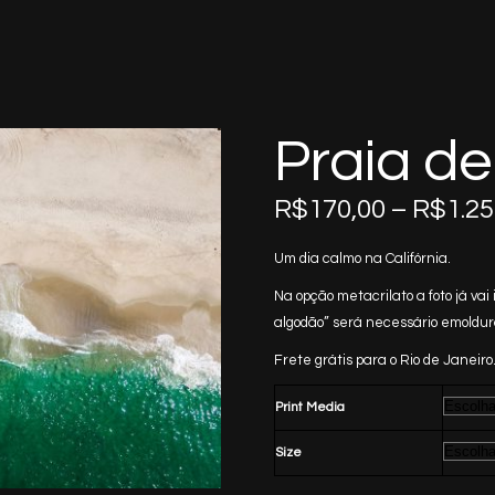
Praia de
R$
170,00
–
R$
1.25
Um dia calmo na Califórnia.
Na opção metacrilato a foto já v
algodão” será necessário emoldur
Frete grátis para o Rio de Janeiro.
Print Media
Size