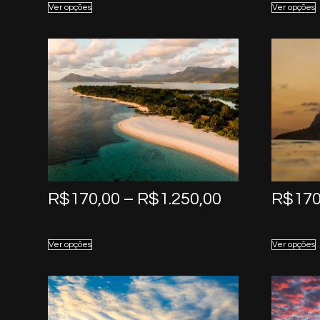
Ver opções
Ver opções
through
R$1.250,00
Price
R$
170,00
–
R$
1.250,00
R$
170
range:
R$170,00
Ver opções
Ver opções
through
R$1.250,00