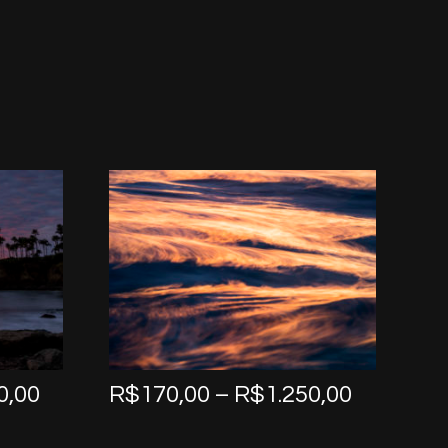
Price
Price
0,00
R$
170,00
–
R$
1.250,00
range:
range:
R$170,00
R$170,0