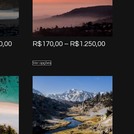
Price
Price
0,00
R$
170,00
–
R$
1.250,00
range:
range:
R$170,00
R$170,0
Ver opções
through
through
R$1.250,00
R$1.250,