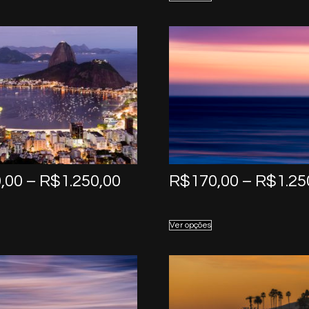
through
R$1.250,00
Price
,00
–
R$
1.250,00
R$
170,00
–
R$
1.25
range:
R$170,00
Ver opções
through
R$1.250,00