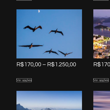
through
R$1.250,00
Price
R$
170,00
–
R$
1.250,00
R$
170
range:
R$170,00
Ver opções
Ver opções
through
R$1.250,00