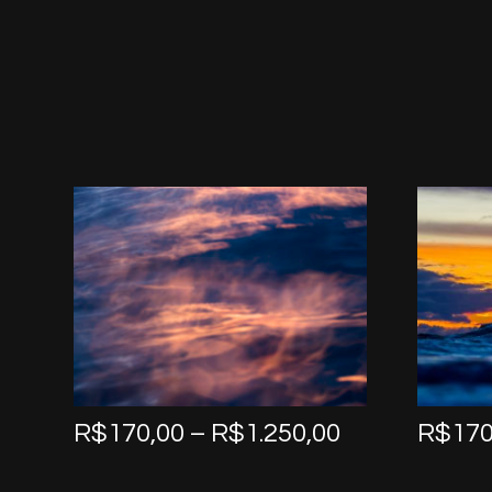
Price
R$
170,00
–
R$
1.250,00
R$
170
range:
R$170,00