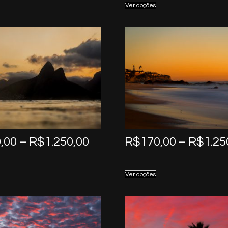
Ver opções
through
R$1.250,00
Price
,00
–
R$
1.250,00
R$
170,00
–
R$
1.25
range:
R$170,00
Ver opções
through
R$1.250,00