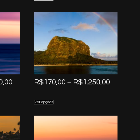
through
through
R$1.250,00
R$1.250,
Price
Price
0,00
R$
170,00
–
R$
1.250,00
range:
range:
R$170,00
R$170,0
Ver opções
through
through
R$1.250,00
R$1.250,