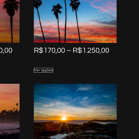
Price
Price
0,00
R$
170,00
–
R$
1.250,00
range:
range:
R$170,00
R$170,0
Ver opções
through
through
R$1.250,00
R$1.250,