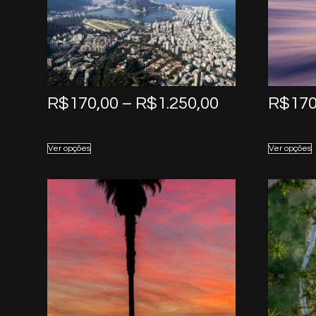
Price
R$
170,00
–
R$
1.250,00
R$
170
range:
R$170,00
Ver opções
Ver opções
through
R$1.250,00