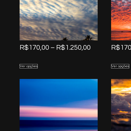
Price
R$
170,00
–
R$
1.250,00
R$
170
range:
R$170,00
Ver opções
Ver opções
through
R$1.250,00