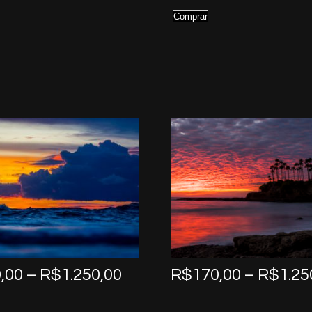
Comprar
Price
,00
–
R$
1.250,00
R$
170,00
–
R$
1.25
range:
R$170,00