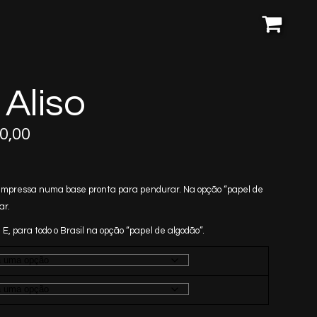
 Aliso
Price
0,00
range:
R$170,00
through
ai impressa numa base pronta para pendurar. Na opção “papel de
R$1.250,00
ar.
 E, para todo o Brasil na opção “papel de algodão”.