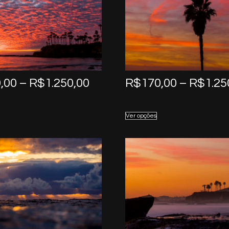
Price
,00
–
R$
1.250,00
R$
170,00
–
R$
1.25
range:
R$170,00
Ver opções
through
R$1.250,00