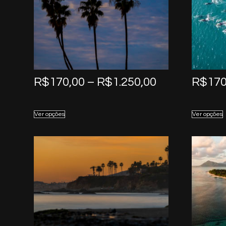
Price
R$
170,00
–
R$
1.250,00
R$
170
range:
R$170,00
Ver opções
Ver opções
through
R$1.250,00