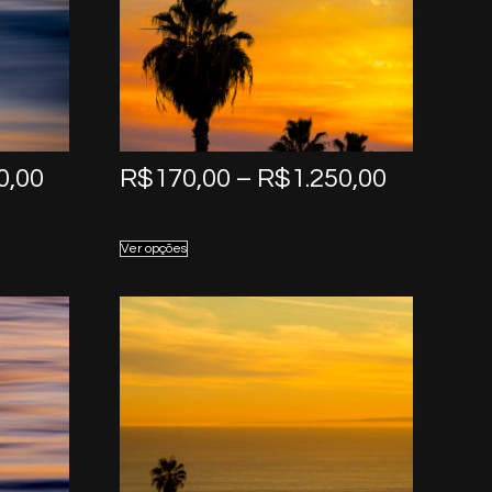
Price
Price
0,00
R$
170,00
–
R$
1.250,00
range:
range:
R$170,00
R$170,0
Ver opções
through
through
R$1.250,00
R$1.250,