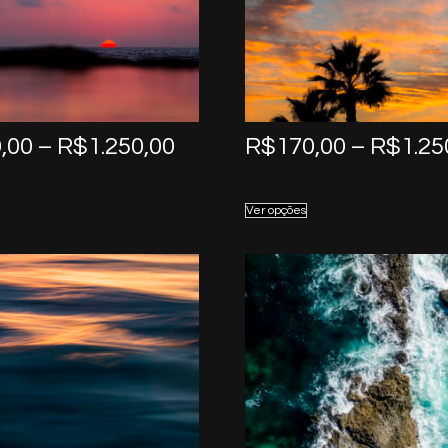
Price
,00
–
R$
1.250,00
R$
170,00
–
R$
1.25
range:
R$170,00
Ver opções
through
R$1.250,00