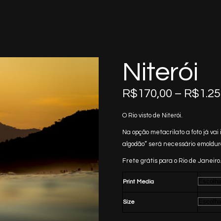
Niterói
R$
170,00
–
R$
1.25
O Rio visto de Niterói.
Na opção metacrilato a foto já v
algodão” será necessário emoldur
Frete grátis para o Rio de Janeiro.
Print Media
Size