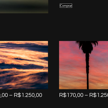
Comprar
Price
,00
–
R$
1.250,00
R$
170,00
–
R$
1.25
range:
R$170,00