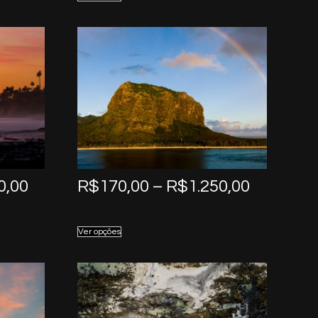
through
through
R$1.250,00
R$1.250,
Price
Price
0,00
R$
170,00
–
R$
1.250,00
range:
range:
R$170,00
R$170,0
Ver opções
through
through
R$1.250,00
R$1.250,