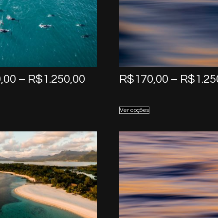
Price
,00
–
R$
1.250,00
R$
170,00
–
R$
1.25
range:
R$170,00
Ver opções
through
R$1.250,00