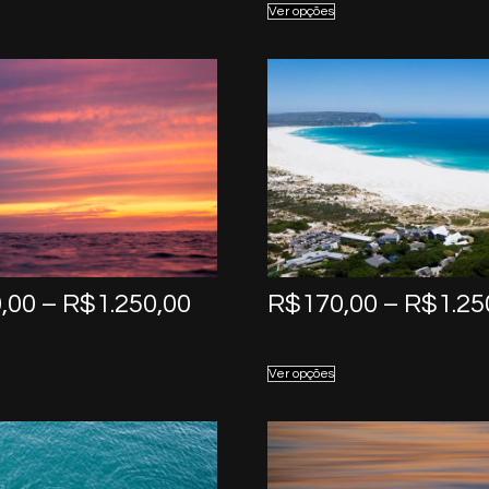
Ver opções
through
R$1.250,00
Price
,00
–
R$
1.250,00
R$
170,00
–
R$
1.25
range:
R$170,00
Ver opções
through
R$1.250,00