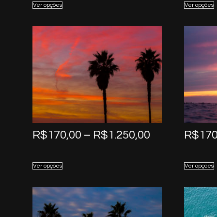
Ver opções
Ver opções
through
R$1.250,00
Price
R$
170,00
–
R$
1.250,00
R$
170
range:
R$170,00
Ver opções
Ver opções
through
R$1.250,00