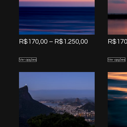
Price
R$
170,00
–
R$
1.250,00
R$
170
range:
R$170,00
Ver opções
Ver opções
through
R$1.250,00