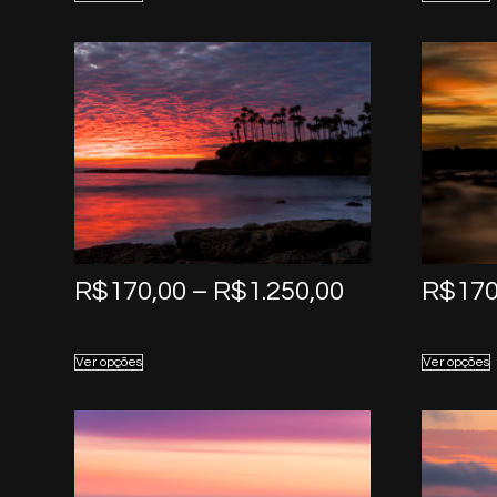
through
R$1.250,00
Price
R$
170,00
–
R$
1.250,00
R$
170
range:
R$170,00
Ver opções
Ver opções
through
R$1.250,00