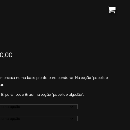
Price
0,00
range:
R$170,00
through
ai impressa numa base pronta para pendurar. Na opção “papel de
R$1.250,00
ar.
 E, para todo o Brasil na opção “papel de algodão”.