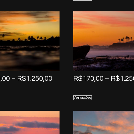
through
R$1.250,00
Price
,00
–
R$
1.250,00
R$
170,00
–
R$
1.25
range:
R$170,00
Ver opções
through
R$1.250,00