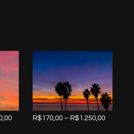
Price
Price
0,00
R$
170,00
–
R$
1.250,00
range:
range:
R$170,00
R$170,0