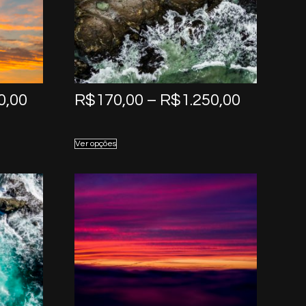
Price
Price
0,00
R$
170,00
–
R$
1.250,00
range:
range:
R$170,00
R$170,0
Ver opções
through
through
R$1.250,00
R$1.250,